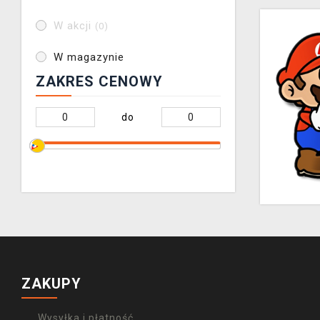
W akcji
(0)
W magazynie
ZAKRES CENOWY
do
ZAKUPY
Wysyłka i płatność