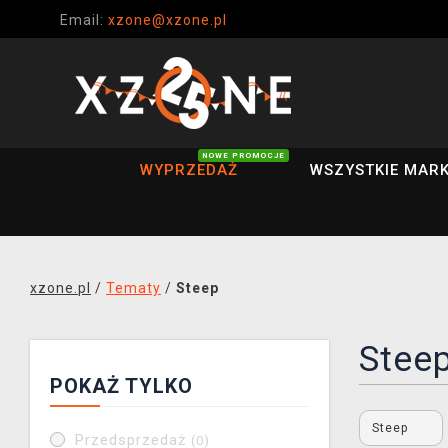
Email:
xzone@xzone.pl
NOWE PROMOCJE
WYPRZEDAŻ
WSZYSTKIE MARK
xzone.pl
/
Tematy
/
Steep
Stee
POKAŻ TYLKO
Steep
Przedsprzedaż
(0)