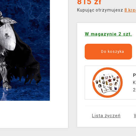
815
zł
Kupując otrzymujesz
8 kr
W magazynie 2 szt.
Do koszyka
P
K
2
Lista życzeń