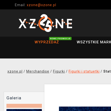
Email:
xzone@xzone.pl
NOWE PROMOCJE
WYPRZEDAŻ
WSZYSTKIE MARK
xzone.pl
/
Merchandise
/
Figurki
/
Figurki i statuetki
/
Stat
Galeria