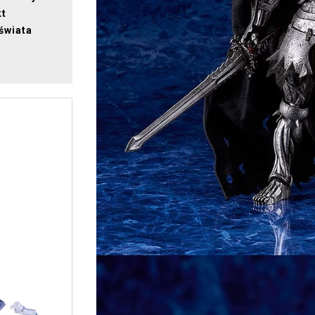
kt
świata