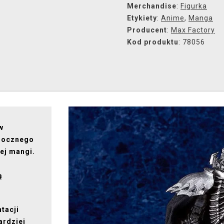
Merchandise
:
Figurka
Etykiety
:
Anime
,
Manga
Producent
:
Max Factory
Kod produktu
: 78056
w
mrocznego
ej mangi.
ą
tacji
ardziej