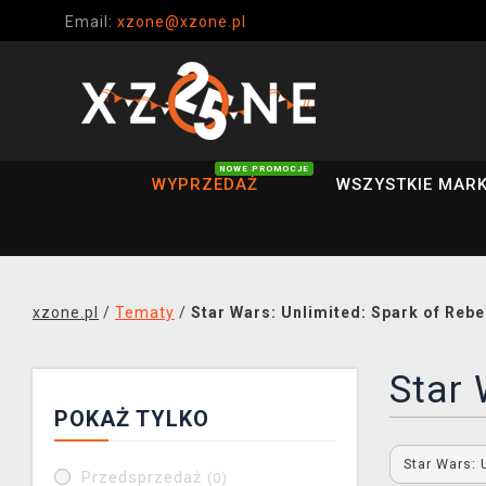
Email:
xzone@xzone.pl
NOWE PROMOCJE
WYPRZEDAŻ
WSZYSTKIE MARK
xzone.pl
/
Tematy
/
Star Wars: Unlimited: Spark of Rebe
Star 
POKAŻ TYLKO
Star Wars: 
Przedsprzedaż
(0)