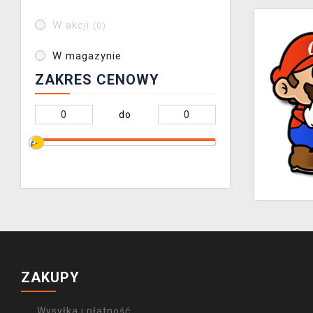
W akcji
(0)
W magazynie
ZAKRES CENOWY
do
ZAKUPY
Wysyłka i płatność