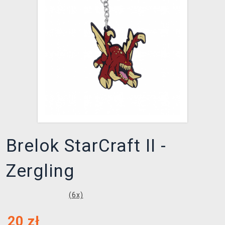
XZONE KLUB
Brelok StarCraft II -
Zergling
(
6
x)
20
zł