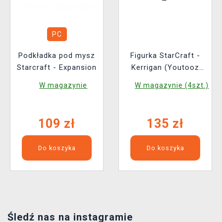
PC
Podkładka pod mysz
Figurka StarCraft -
Starcraft - Expansion
Kerrigan (Youtooz
StarCraft 3)
W magazynie
W magazynie (4szt.)
109 zł
135 zł
Do koszyka
Do koszyka
Śledź nas na instagramie