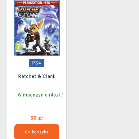
PS4
Ratchet & Clank
W magazynie (4szt.)
59 zł
Do koszyka