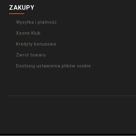
ZAKUPY
Wysyłka i płatność
Xzone Klub
Kredyty bonusowe
Zwrot towaru
Dostosuj ustawienia plików cookie