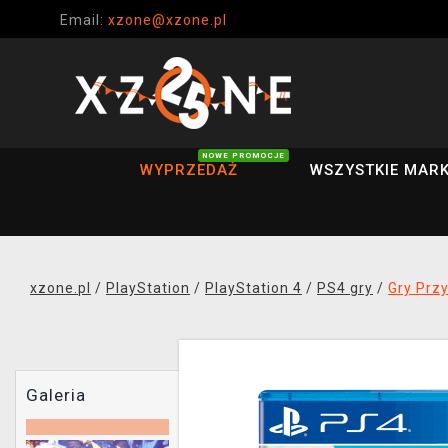
Email:
xzone@xzone.pl
NOWE PROMOCJE
WYPRZEDAŻ
WSZYSTKIE MARK
xzone.pl
/
PlayStation
/
PlayStation 4
/
PS4 gry
/
Gry Prz
Galeria