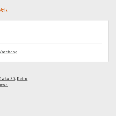
dyty
Watchdog
mówka 3D
,
Retro
bowa