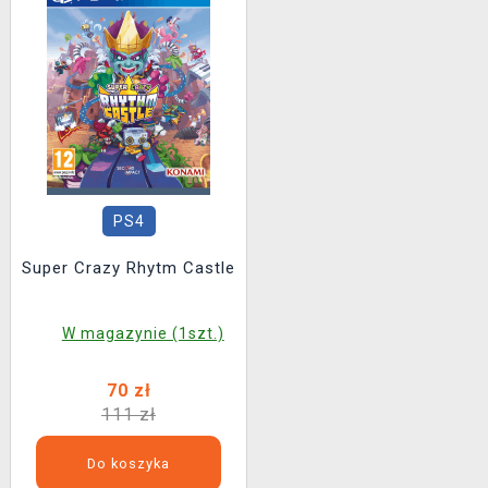
PS4
Super Crazy Rhytm Castle
W magazynie (1szt.)
70 zł
111 zł
Do koszyka