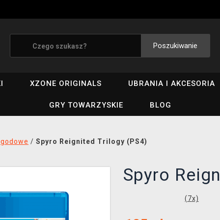
Poszukiwanie
I
XZONE ORIGINALS
UBRANIA I AKCESORIA
GRY TOWARZYSKIE
BLOG
ygodowe
/
Spyro Reignited Trilogy (PS4)
Spyro Reign
(
7
x)