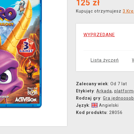
125
zł
Kupując otrzymujesz
3 Kre
WYPRZEDANE
Lista życzeń
Zalecany wiek
: Od 7 lat
Etykiety
:
Arkada
,
platfor
Rodzaj gry
:
Gra jednooso
Język
:
Angielski
Kod produktu
: 28056