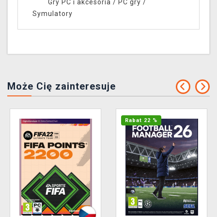
Gry PC i akcesoria
/
PC gry
/
Symulatory
Może Cię zainteresuje
Rabat 22 %