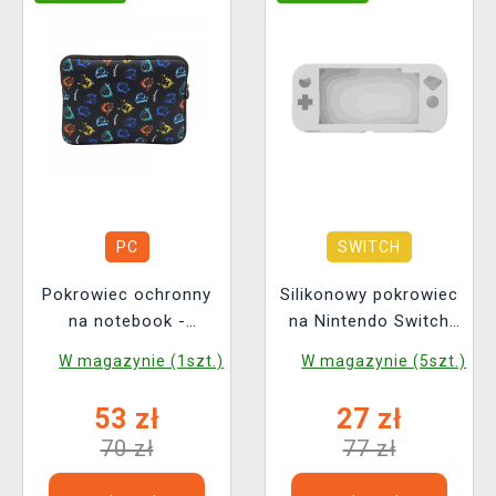
PC
SWITCH
Pokrowiec ochronny
Silikonowy pokrowiec
na notebook -
na Nintendo Switch
Pokémon Graffiti
Lite (przeźrostyczny)
W magazynie (1szt.)
W magazynie (5szt.)
53 zł
27 zł
70 zł
77 zł