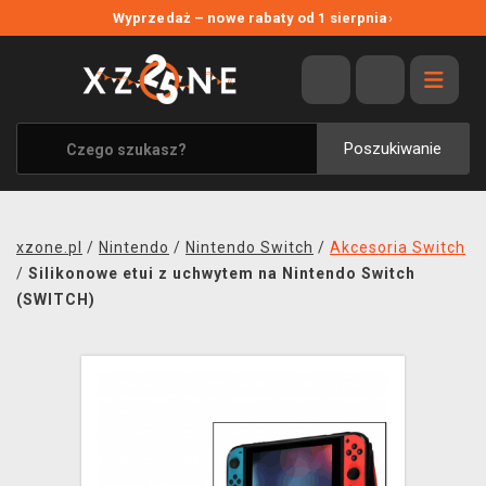
NOWE PROMOCJE
Wyprzedaż – nowe rabaty od 1 sierpnia
›
WYPRZEDAŻ
WSZYSTKIE MARKI
XZONE ORIGINALS
Poszukiwanie
UBRANIA I AKCESORIA
MERCHANDISE
xzone.pl
/
Nintendo
/
Nintendo Switch
/
Akcesoria Switch
SOUNDTRACKI
/
Silikonowe etui z uchwytem na Nintendo Switch
(SWITCH)
GRY TOWARZYSKIE
BLOG
KONTAKT
TRANSPORT