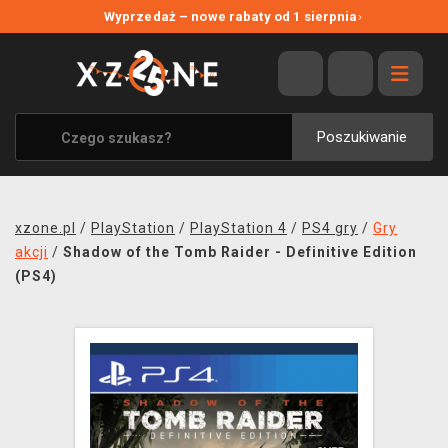
NOWE PROMOCJE
Wyprzedaż – nowe rabaty od 1 sierpnia
›
WYPRZEDAŻ
WSZYSTKIE MARKI
XZONE ORIGINALS
Poszukiwanie
UBRANIA I AKCESORIA
MERCHANDISE
xzone.pl
/
PlayStation
/
PlayStation 4
/
PS4 gry
/
Gry
SOUNDTRACKI
akcji
/
Shadow of the Tomb Raider - Definitive Edition
(PS4)
GRY TOWARZYSKIE
BLOG
KONTAKT
TRANSPORT