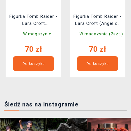
Figurka Tomb Raider -
Figurka Tomb Raider -
Lara Croft
Lara Croft (Angel of
(Polygonal) (Funko
Darkness) (Funko
W magazynie
W magazynie (2szt.)
POP! Games 1192)
POP! Games 1194)
70 zł
70 zł
Do koszyka
Do koszyka
Śledź nas na instagramie