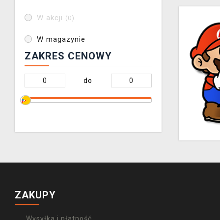
W akcji
(0)
W magazynie
ZAKRES CENOWY
do
ZAKUPY
Wysyłka i płatność