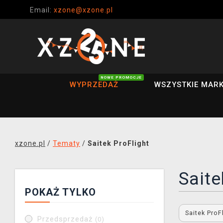
Email:
xzone@xzone.pl
NOWE PROMOCJE
WYPRZEDAŻ
WSZYSTKIE MARK
xzone.pl
/
Tematy
/
Saitek ProFlight
Saite
POKAŻ TYLKO
Saitek ProF
Przedsprzedaż
(0)