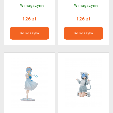
Twinkle Party Another
W magazynie
W magazynie
Color Ver. Dress
(FuRyu)
126 zł
126 zł
Do koszyka
Do koszyka