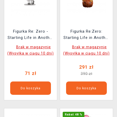
Figurka Re: Zero -
Figurka Re:Zero:
Starting Life in Another
Starting Life in Another
World - Rem (Funko
World - Ram: Phantom
Brak w magazynie
Brak w magazynie
POP! Animation 2113)
Night Wizard
(Wysyłka w ciągu 10 dni)
(Wysyłka w ciągu 10 dni)
(Kadokawa) (26 cm)
291 zł
71 zł
390 zł
Do koszyka
Do koszyka
Rabat 48 %