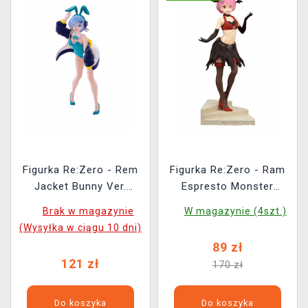
Figurka Re:Zero - Rem
Figurka Re:Zero - Ram
Jacket Bunny Ver.
Espresto Monster
(Taito)
Motions (Banpresto)
Brak w magazynie
W magazynie (4szt.)
(Wysyłka w ciągu 10 dni)
89 zł
121 zł
170 zł
Do koszyka
Do koszyka