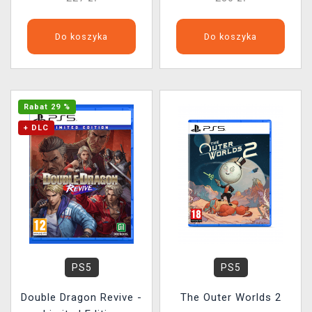
Do koszyka
Do koszyka
Rabat 29 %
+ DLC
PS5
PS5
Double Dragon Revive -
The Outer Worlds 2