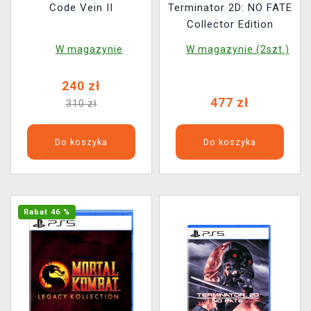
Code Vein II
Terminator 2D: NO FATE
Collector Edition
W magazynie
W magazynie (2szt.)
240 zł
477 zł
310 zł
Do koszyka
Do koszyka
Rabat 46 %