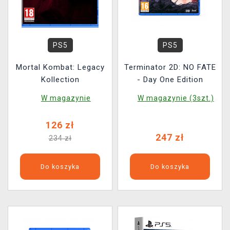
PS5
PS5
Mortal Kombat: Legacy
Terminator 2D: NO FATE
Kollection
- Day One Edition
W magazynie
W magazynie (3szt.)
126 zł
247 zł
234 zł
Do koszyka
Do koszyka