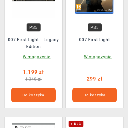
PS5
PS5
007 First Light - Legacy
007 First Light
Edition
W magazynie
W magazynie
1.199 zł
299 zł
1.340 zł
Do koszyka
Do koszyka
+ DLC