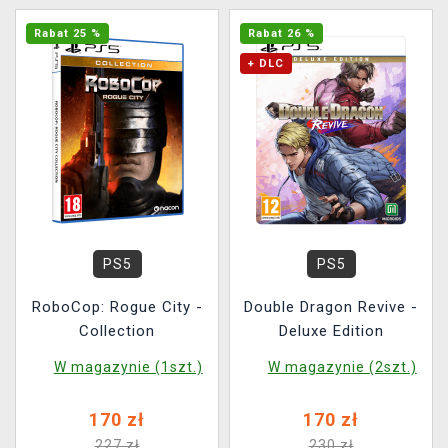
Rabat 25 %
Rabat 26 %
+ DLC
PS5
PS5
RoboCop: Rogue City -
Double Dragon Revive -
Collection
Deluxe Edition
W magazynie (1szt.)
W magazynie (2szt.)
170 zł
170 zł
227 zł
230 zł