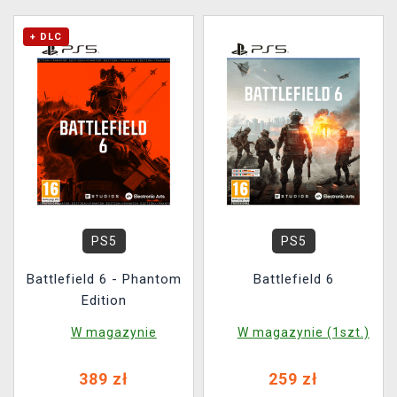
+ DLC
PS5
PS5
Battlefield 6 - Phantom
Battlefield 6
Edition
W magazynie
W magazynie (1szt.)
389 zł
259 zł