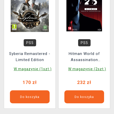
PS5
PS5
Syberia Remastered -
Hitman World of
Limited Edition
Assassination
Anniversary Edition
W magazynie (1szt.)
W magazynie (2szt.)
170 zł
232 zł
Do koszyka
Do koszyka