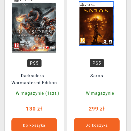
PS5
PS5
Darksiders -
Saros
Warmastered Edition
W magazynie (1szt.)
W magazynie
130 zł
299 zł
Do koszyka
Do koszyka