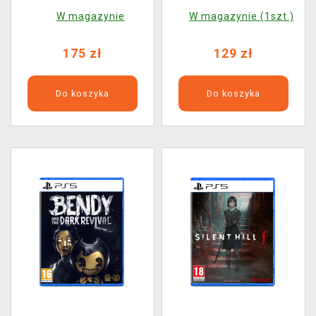
Deluxe Edition
W magazynie
W magazynie (1szt.)
175 zł
129 zł
Do koszyka
Do koszyka