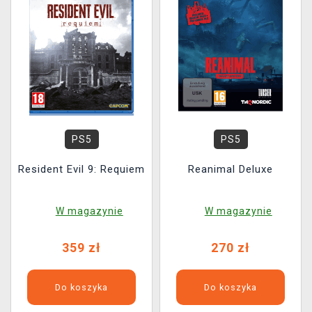
PS5
PS5
Resident Evil 9: Requiem
Reanimal Deluxe
W magazynie
W magazynie
359 zł
270 zł
Do koszyka
Do koszyka