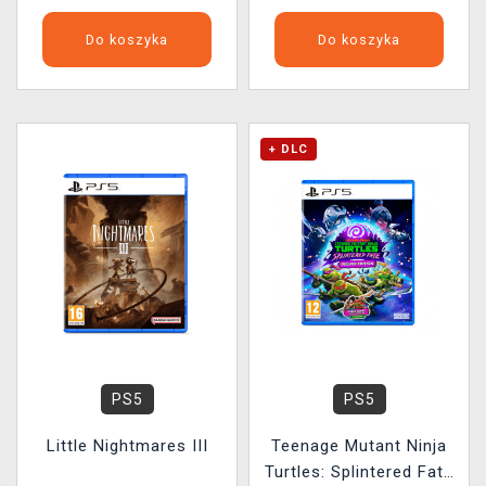
Do koszyka
Do koszyka
+ DLC
PS5
PS5
Little Nightmares III
Teenage Mutant Ninja
Turtles: Splintered Fate