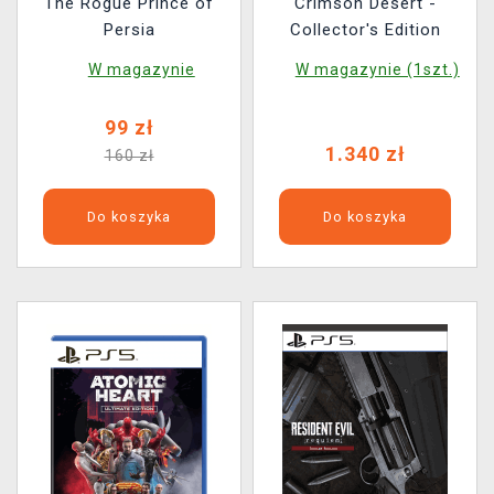
The Rogue Prince of
Crimson Desert -
Persia
Collector's Edition
W magazynie
W magazynie (1szt.)
99 zł
1.340 zł
160 zł
Do koszyka
Do koszyka