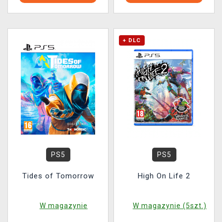
+ DLC
PS5
PS5
Tides of Tomorrow
High On Life 2
W magazynie
W magazynie (5szt.)