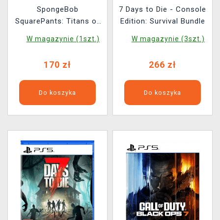
SpongeBob
7 Days to Die - Console
SquarePants: Titans of
Edition: Survival Bundle
the Tide
W magazynie (1szt.)
W magazynie (3szt.)
170 zł
266 zł
Do koszyka
Do koszyka