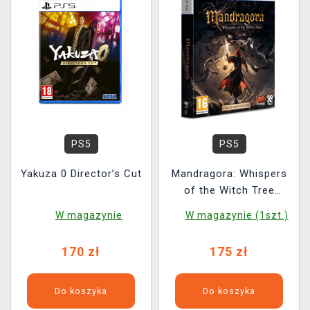
PS5
PS5
Yakuza 0 Director’s Cut
Mandragora: Whispers
of the Witch Tree
Collector´s Edition
W magazynie
W magazynie (1szt.)
170 zł
175 zł
Do koszyka
Do koszyka