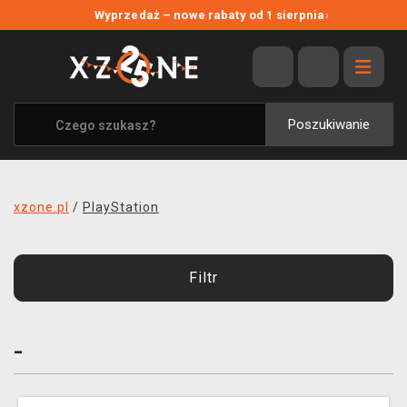
NOWE PROMOCJE
Wyprzedaż – nowe rabaty od 1 sierpnia
›
WYPRZEDAŻ
WSZYSTKIE MARKI
XZONE ORIGINALS
Poszukiwanie
UBRANIA I AKCESORIA
MERCHANDISE
xzone.pl
/
PlayStation
SOUNDTRACKI
GRY TOWARZYSKIE
Filtr
BLOG
-
KONTAKT
TRANSPORT