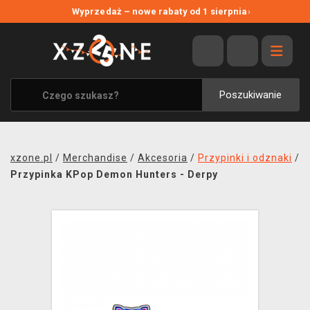
NOWE PROMOCJE
Wyprzedaż – nowe rabaty od 1 sierpnia
›
WYPRZEDAŻ
WSZYSTKIE MARKI
XZONE ORIGINALS
Poszukiwanie
UBRANIA I AKCESORIA
MERCHANDISE
xzone.pl
/
Merchandise
/
Akcesoria
/
Przypinki i odznaki
/
SOUNDTRACKI
Przypinka KPop Demon Hunters - Derpy
GRY TOWARZYSKIE
BLOG
KONTAKT
TRANSPORT