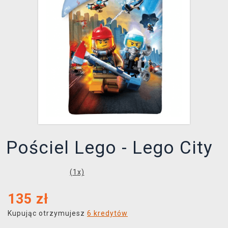
XZONE KLUB
Pościel Lego - Lego City
(
1
x)
135
zł
Kupując otrzymujesz
6 kredytów