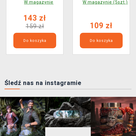
W magazynie
W magazynie (5szt.)
a Sawtooth
143 zł
109 zł
159 zł
Do koszyka
Do koszyka
Śledź nas na instagramie