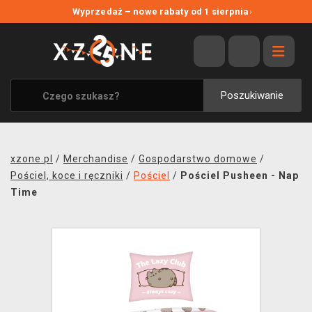
NOWE PROMOCJE
Wyprzedaż – nowe rabaty od 1 sierpnia
›
WYPRZEDAŻ
WSZYSTKIE MARKI
XZONE ORIGINALS
Poszukiwanie
UBRANIA I AKCESORIA
MERCHANDISE
xzone.pl
/
Merchandise
/
Gospodarstwo domowe
/
SOUNDTRACKI
Pościel, koce i ręczniki
/
Pościel
/
Pościel Pusheen - Nap
Time
GRY TOWARZYSKIE
BLOG
KONTAKT
TRANSPORT