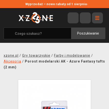
NOWE PROMOCJE
Wyprzedaż – nowe rabaty od 1 sierpnia
›
WYPRZEDAŻ
WSZYSTKIE MARKI
XZONE ORIGINALS
Poszukiwanie
UBRANIA I AKCESORIA
MERCHANDISE
xzone.pl
/
Gry towarzyskie
/
Farby i modelowanie
/
SOUNDTRACKI
Akcesoria
/
Porost modelarski AK - Azure Fantasy tufts
(2 mm)
GRY TOWARZYSKIE
BLOG
KONTAKT
TRANSPORT