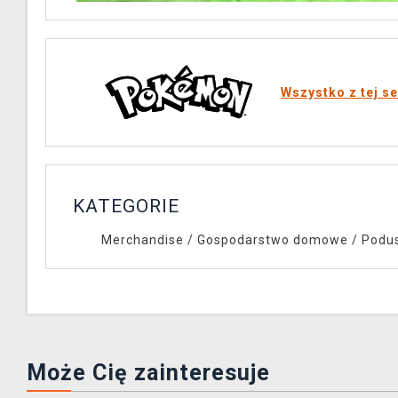
Wszystko z tej se
KATEGORIE
Merchandise
/
Gospodarstwo domowe
/
Podus
Może Cię zainteresuje