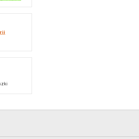
rii
zki