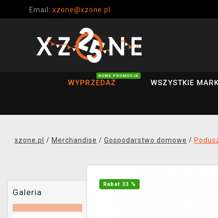
Email:
xzone@xzone.pl
NOWE PROMOCJE
WYPRZEDAŻ
WSZYSTKIE MARK
xzone.pl
/
Merchandise
/
Gospodarstwo domowe
/
Podus
Rabat 33 %
Galeria