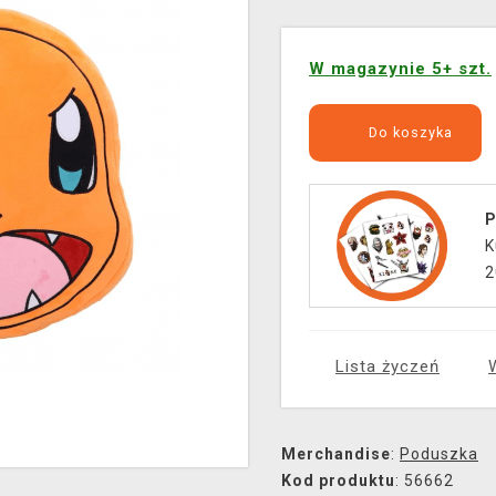
W magazynie 5+ szt.
Do koszyka
P
K
2
Lista życzeń
Merchandise
:
Poduszka
Kod produktu
: 56662