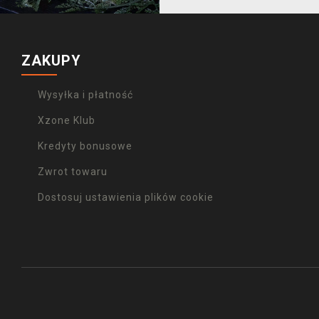
ZAKUPY
Wysyłka i płatność
Xzone Klub
Kredyty bonusowe
Zwrot towaru
Dostosuj ustawienia plików cookie