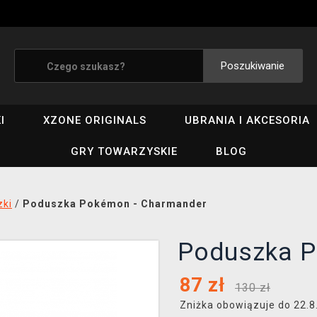
Poszukiwanie
I
XZONE ORIGINALS
UBRANIA I AKCESORIA
GRY TOWARZYSKIE
BLOG
zki
/
Poduszka Pokémon - Charmander
Poduszka P
87
zł
130 zł
Zniżka obowiązuje do 22.