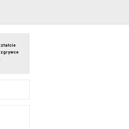
ztałcie
ozgrywce
.