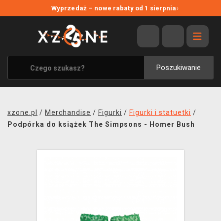
NOWE PROMOCJE
Wyprzedaż – nowe rabaty od 1 sierpnia
›
WYPRZEDAŻ
WSZYSTKIE MARKI
XZONE ORIGINALS
Poszukiwanie
UBRANIA I AKCESORIA
MERCHANDISE
xzone.pl
/
Merchandise
/
Figurki
/
Figurki i statuetki
/
SOUNDTRACKI
Podpórka do książek The Simpsons - Homer Bush
GRY TOWARZYSKIE
BLOG
KONTAKT
TRANSPORT