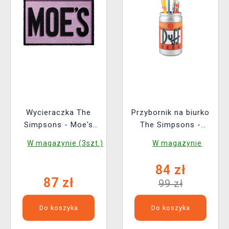
Wycieraczka The
Przybornik na biurko
Simpsons - Moe's
The Simpsons -
Tavern
Writing Set
W magazynie (3szt.)
W magazynie
84 zł
87 zł
99 zł
Do koszyka
Do koszyka