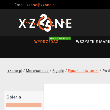
Email:
xzone@xzone.pl
NOWE PROMOCJE
WYPRZEDAŻ
WSZYSTKIE MARK
xzone.pl
/
Merchandise
/
Figurki
/
Figurki i statuetki
/
Pod
Galeria