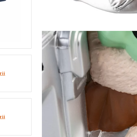
rii
rii