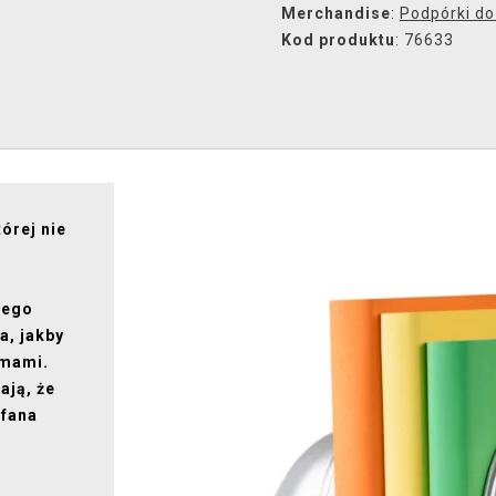
Merchandise
:
Podpórki do
Kod produktu
: 76633
órej nie
łego
, jakby
omami.
ają, że
 fana