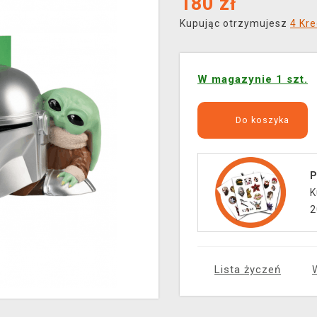
180
zł
Kupując otrzymujesz
4 Kre
W magazynie 1 szt.
Do koszyka
P
K
2
Lista życzeń