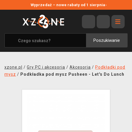
NOWE PROMOCJE
Wyprzedaż – nowe rabaty od 1 sierpnia
›
WYPRZEDAŻ
WSZYSTKIE MARKI
XZONE ORIGINALS
Poszukiwanie
UBRANIA I AKCESORIA
MERCHANDISE
xzone.pl
/
Gry PC i akcesoria
/
Akcesoria
/
Podkładki pod
SOUNDTRACKI
mysz
/
Podkładka pod mysz Pusheen - Let's Do Lunch
GRY TOWARZYSKIE
BLOG
KONTAKT
TRANSPORT