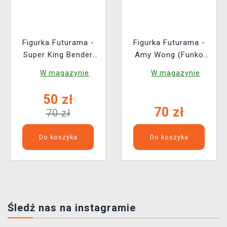
Figurka Futurama -
Figurka Futurama -
Super King Bender
Amy Wong (Funko
(Funko POP!
POP! Animation 2209)
W magazynie
W magazynie
Animation 2211)
50 zł
70 zł
70 zł
Do koszyka
Do koszyka
Śledź nas na instagramie