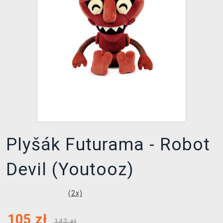
XZONE KLUB
Plyšák Futurama - Robot
Devil (Youtooz)
(
2
x)
105
zł
142 zł