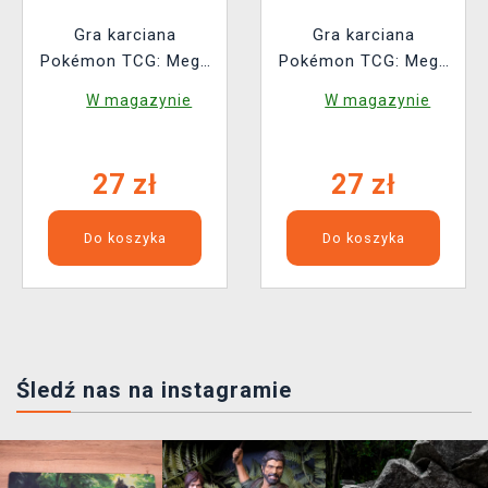
Gra karciana
Gra karciana
Pokémon TCG: Mega
Pokémon TCG: Mega
Evolution - Perfect
Evolution - Chaos
W magazynie
W magazynie
Order Booster (10
Rising - Booster (10
kart)
kart)
27 zł
27 zł
Do koszyka
Do koszyka
Śledź nas na instagramie