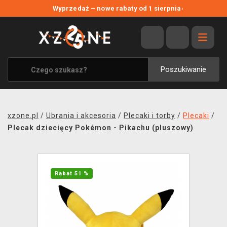
NOWE PROMOCJE
Wyprzedaż – nowe rabaty od 1 sierpnia
›
WYPRZEDAŻ
WSZYSTKIE MARKI
XZONE ORIGINALS
Poszukiwanie
UBRANIA I AKCESORIA
MERCHANDISE
xzone.pl
/
Ubrania i akcesoria
/
Plecaki i torby
/
Plecaki
/
SOUNDTRACKI
Plecak dziecięcy Pokémon - Pikachu (pluszowy)
GRY TOWARZYSKIE
BLOG
Rabat 51 %
KONTAKT
TRANSPORT