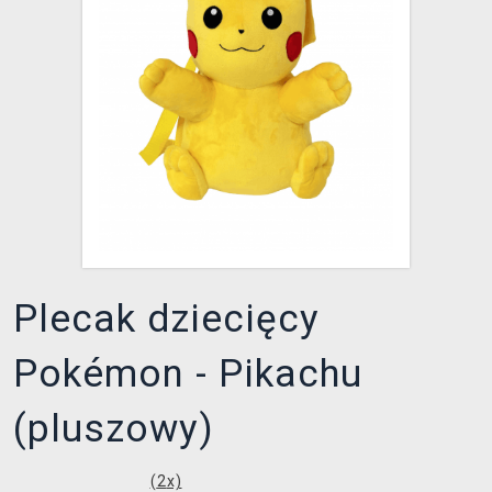
XZONE KLUB
Plecak dziecięcy
Pokémon - Pikachu
(pluszowy)
(
2
x)