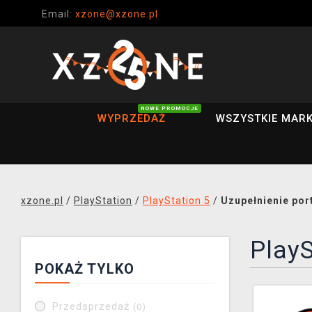
Email:
xzone@xzone.pl
NOWE PROMOCJE
WYPRZEDAŻ
WSZYSTKIE MARK
xzone.pl
/
PlayStation
/
PlayStation 5
/
Uzupełnienie por
PlayS
POKAŻ TYLKO
Przedsprzedaż
(0)