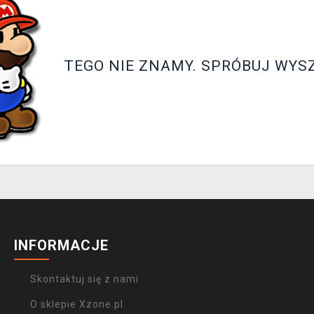
TEGO NIE ZNAMY. SPRÓBUJ WYS
INFORMACJE
Skontaktuj się z nami
O sklepie Xzone.pl