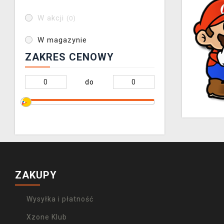
W akcji
(0)
W magazynie
ZAKRES CENOWY
do
ZAKUPY
Wysyłka i płatność
Xzone Klub