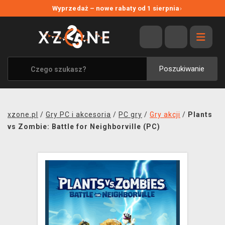
NOWE PROMOCJE
Wyprzedaż – nowe rabaty od 1 sierpnia
›
WYPRZEDAŻ
WSZYSTKIE MARKI
XZONE ORIGINALS
Poszukiwanie
UBRANIA I AKCESORIA
MERCHANDISE
xzone.pl
/
Gry PC i akcesoria
/
PC gry
/
Gry akcji
/
Plants
SOUNDTRACKI
vs Zombie: Battle for Neighborville (PC)
GRY TOWARZYSKIE
BLOG
KONTAKT
TRANSPORT