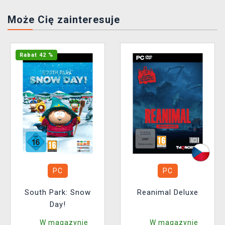
Może Cię zainteresuje
Rabat 42 %
PC
PC
South Park: Snow
Reanimal Deluxe
Day!
W magazynie
W magazynie