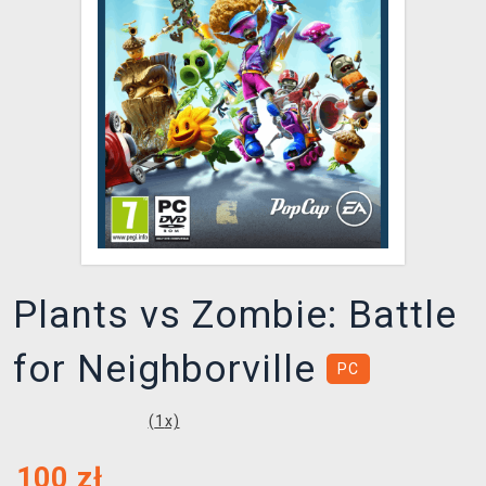
XZONE KLUB
Plants vs Zombie: Battle
for Neighborville
PC
(
1
x)
100
zł