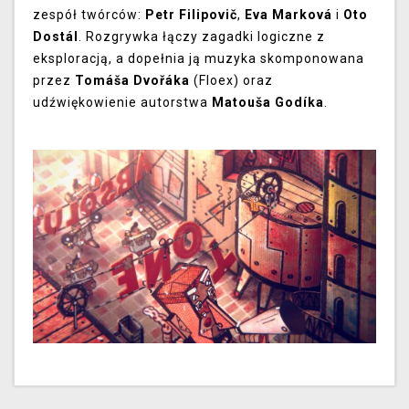
zespół twórców:
Petr Filipovič
,
Eva Marková
i
Oto
Dostál
. Rozgrywka łączy zagadki logiczne z
eksploracją, a dopełnia ją muzyka skomponowana
przez
Tomáša Dvořáka
(Floex) oraz
udźwiękowienie autorstwa
Matouša Godíka
.