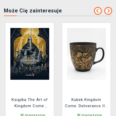
Może Cię zainteresuje
Książka The Art of
Kubek Kingdom
Kingdom Come:
Come: Deliverance II -
Deliverance II [EN]
Oblężenie Suchdolu
W magazynie
W magazynie