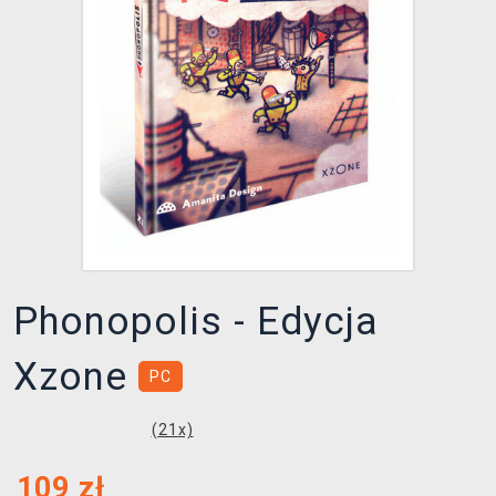
XZONE KLUB
Phonopolis - Edycja
Xzone
PC
(
21
x)
109
zł