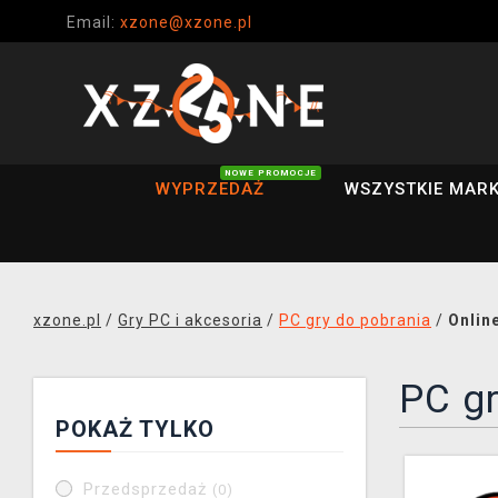
Email:
xzone@xzone.pl
NOWE PROMOCJE
WYPRZEDAŻ
WSZYSTKIE MARK
xzone.pl
/
Gry PC i akcesoria
/
PC gry do pobrania
/
Onlin
PC g
POKAŻ TYLKO
Przedsprzedaż
(0)