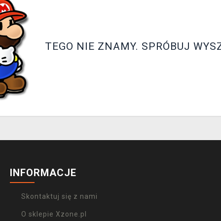
TEGO NIE ZNAMY. SPRÓBUJ WYS
INFORMACJE
Skontaktuj się z nami
O sklepie Xzone.pl