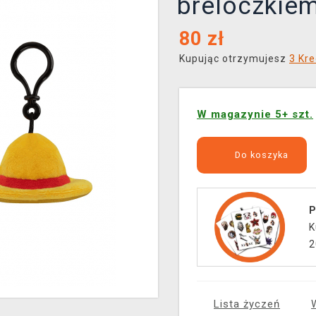
breloczkie
80
zł
Kupując otrzymujesz
3 Kre
W magazynie 5+ szt.
Do koszyka
P
K
2
Lista życzeń