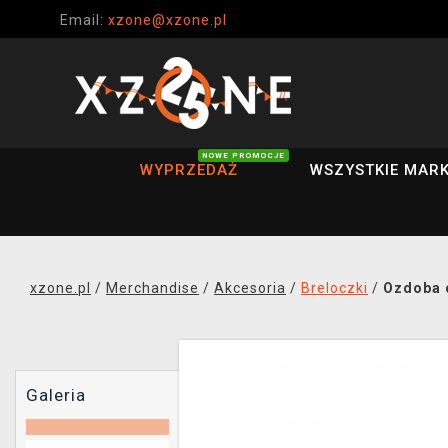
Email:
xzone@xzone.pl
NOWE PROMOCJE
WYPRZEDAŻ
WSZYSTKIE MARK
xzone.pl
/
Merchandise
/
Akcesoria
/
Breloczki
/
Ozdoba 
Galeria