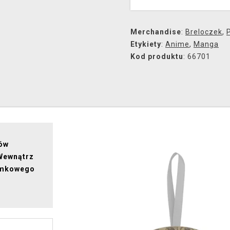
Merchandise
:
Breloczek
,
Etykiety
:
Anime
,
Manga
Kod produktu
: 66701
nów
 Wewnątrz
łomkowego