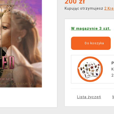
200
zł
Kupując otrzymujesz
2 Kre
W magazynie 3 szt.
Do koszyka
P
K
2
Lista życzeń