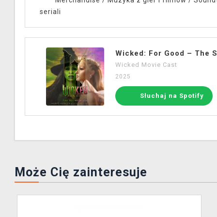
Merchandise
/
Muzyka z gier i filmów
/
Soundt
seriali
Wicked: For Good – The 
Wicked Movie Cast
2025
Słuchaj na Spotify
Może Cię zainteresuje