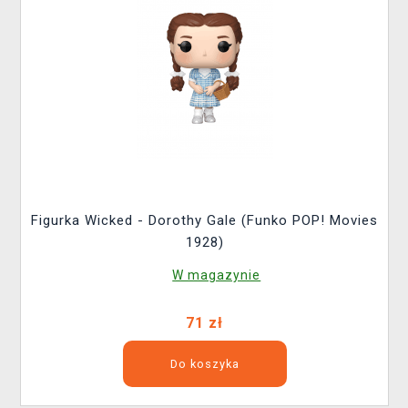
Figurka Wicked - Dorothy Gale (Funko POP! Movies
1928)
W magazynie
71 zł
Do koszyka