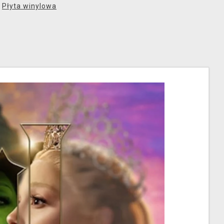
,
Płyta winylowa