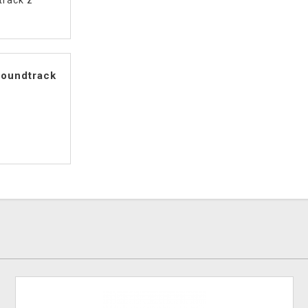
rack z
Soundtrack