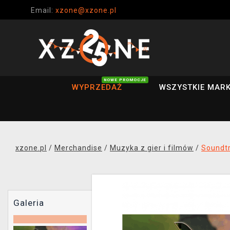
Email:
xzone@xzone.pl
NOWE PROMOCJE
WYPRZEDAŻ
WSZYSTKIE MARK
xzone.pl
/
Merchandise
/
Muzyka z gier i filmów
/
Soundtr
Galeria