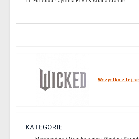
11. For Good - Cynthia Erivo & Ariana Grande
Wszystko z tej se
KATEGORIE