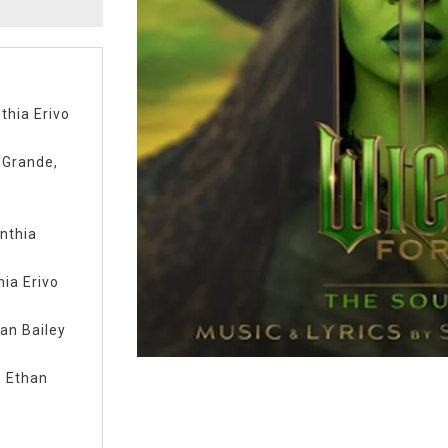
thia Erivo
 Grande,
ynthia
hia Erivo
han Bailey
, Ethan