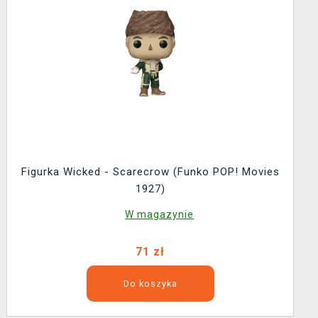
Figurka Wicked - Scarecrow (Funko POP! Movies
1927)
W magazynie
71 zł
Do koszyka