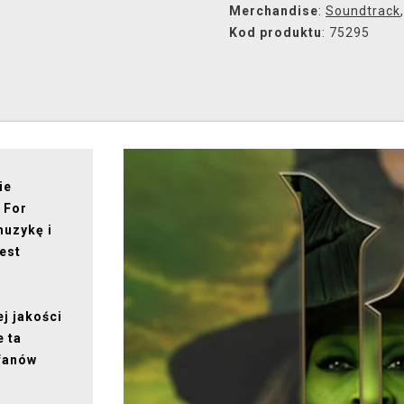
Merchandise
:
Soundtrack
Kod produktu
: 75295
ie
 For
muzykę i
jest
j jakości
e ta
 fanów