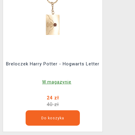
Breloczek Harry Potter - Hogwarts Letter
W magazynie
24 zł
40 zł
Do koszyka