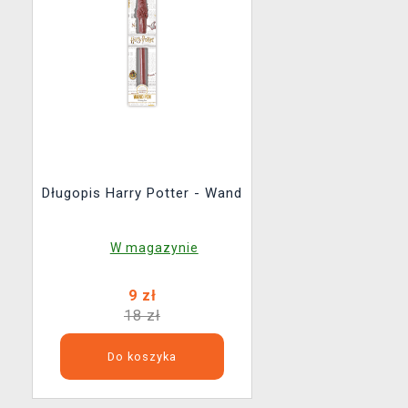
Długopis Harry Potter - Wand
W magazynie
9 zł
18 zł
Do koszyka