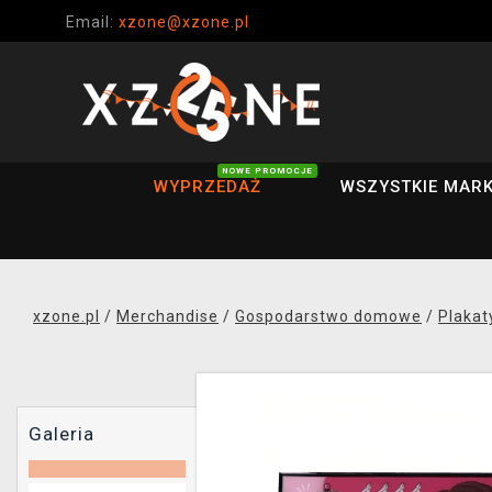
Email:
xzone@xzone.pl
NOWE PROMOCJE
WYPRZEDAŻ
WSZYSTKIE MARK
xzone.pl
/
Merchandise
/
Gospodarstwo domowe
/
Plakat
Galeria