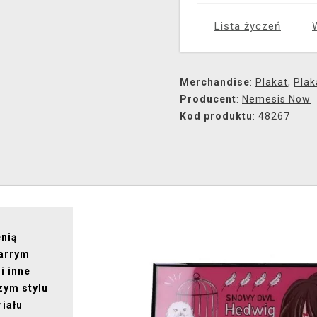
Lista życzeń
Merchandise
:
Plakat
,
Plak
Producent
:
Nemesis Now
Kod produktu
: 48267
enią
Harrym
i inne
zym stylu
riału