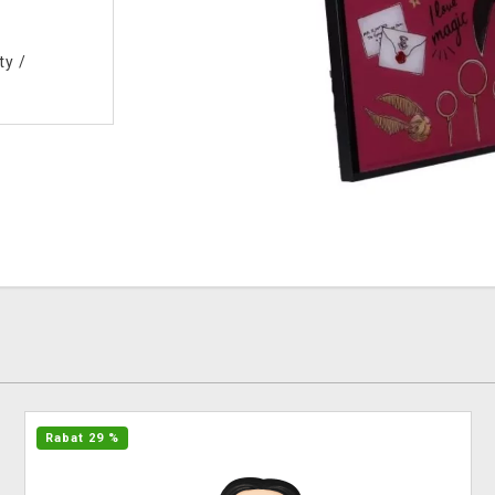
ty
/
Rabat 29 %