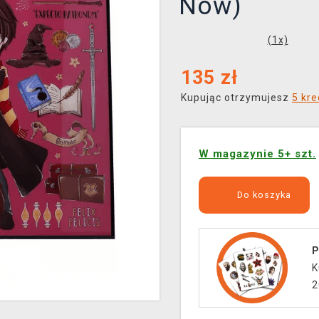
Now)
(
1
x)
135
zł
Kupując otrzymujesz
5 kr
W magazynie 5+ szt.
Do koszyka
P
K
2