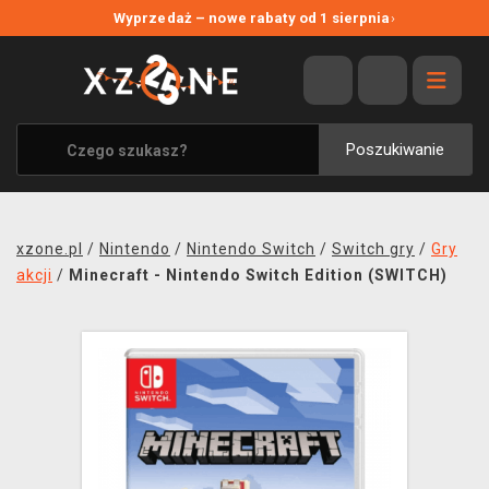
NOWE PROMOCJE
Wyprzedaż – nowe rabaty od 1 sierpnia
›
WYPRZEDAŻ
WSZYSTKIE MARKI
XZONE ORIGINALS
Poszukiwanie
UBRANIA I AKCESORIA
MERCHANDISE
xzone.pl
/
Nintendo
/
Nintendo Switch
/
Switch gry
/
Gry
SOUNDTRACKI
akcji
/
Minecraft - Nintendo Switch Edition (SWITCH)
GRY TOWARZYSKIE
BLOG
KONTAKT
TRANSPORT