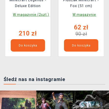
Minecraft Legends -
Pluszak Minecraft -
Deluxe Edition
Fox (51 cm)
W magazynie (2szt.)
W magazynie
62 zł
210 zł
90 zł
Do koszyka
Do koszyka
Śledź nas na instagramie