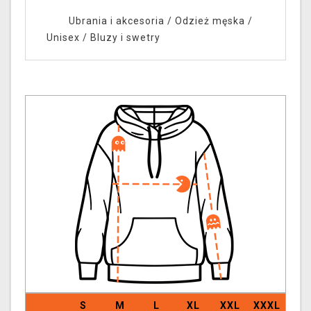
Ubrania i akcesoria
/
Odzież męska /
Unisex
/
Bluzy i swetry
S
M
L
XL
XXL
XXXL