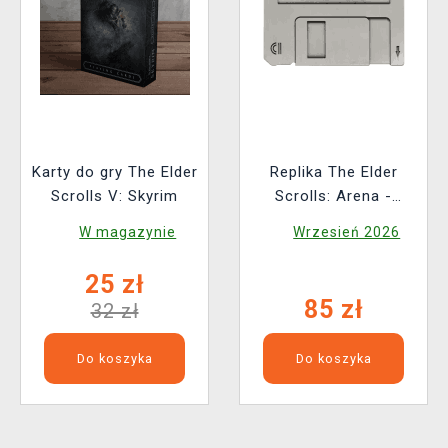
Karty do gry The Elder
Replika The Elder
Scrolls V: Skyrim
Scrolls: Arena -
Floppy Disk
W magazynie
Wrzesień 2026
(limitowana)
25 zł
85 zł
32 zł
Do koszyka
Do koszyka