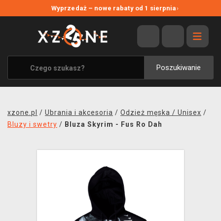
NOWE PROMOCJE
Wyprzedaż – nowe rabaty od 1 sierpnia
›
WYPRZEDAŻ
WSZYSTKIE MARKI
XZONE ORIGINALS
Poszukiwanie
UBRANIA I AKCESORIA
MERCHANDISE
xzone.pl
/
Ubrania i akcesoria
/
Odzież męska / Unisex
/
SOUNDTRACKI
Bluzy i swetry
/
Bluza Skyrim - Fus Ro Dah
GRY TOWARZYSKIE
BLOG
KONTAKT
TRANSPORT