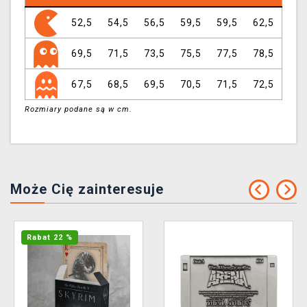
52,5
54,5
56,5
59,5
59,5
62,5
69,5
71,5
73,5
75,5
77,5
78,5
67,5
68,5
69,5
70,5
71,5
72,5
Rozmiary podane są w cm.
Może Cię zainteresuje
Rabat 22 %