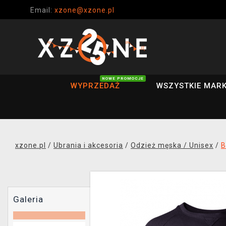
Email:
xzone@xzone.pl
NOWE PROMOCJE
WYPRZEDAŻ
WSZYSTKIE MARK
xzone.pl
/
Ubrania i akcesoria
/
Odzież męska / Unisex
/
B
Galeria