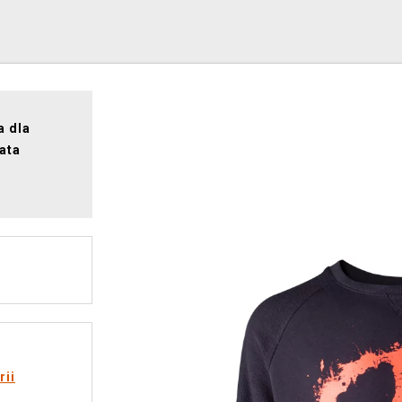
a dla
ata
rii