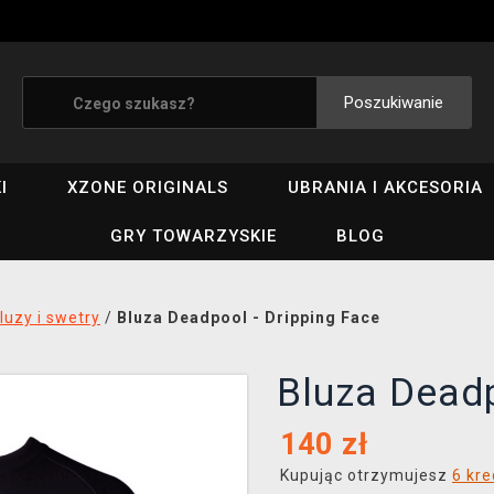
Poszukiwanie
I
XZONE ORIGINALS
UBRANIA I AKCESORIA
GRY TOWARZYSKIE
BLOG
luzy i swetry
/
Bluza Deadpool - Dripping Face
Bluza Deadp
140
zł
Kupując otrzymujesz
6 kr