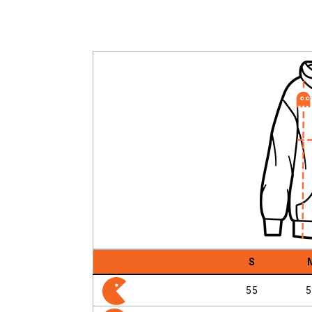
S
55
5