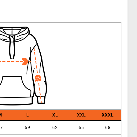
M
L
XL
XXL
XXXL
7
59
62
65
68