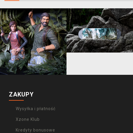
ZAKUPY
Wysyłka i płatność
Xzone Klub
Kredyty bonusowe