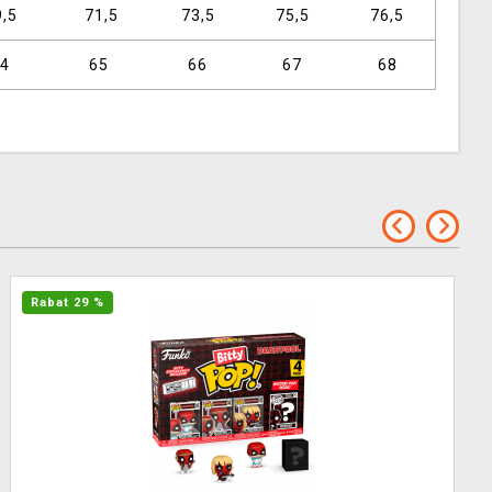
,5
71,5
73,5
75,5
76,5
4
65
66
67
68
Rabat 29 %