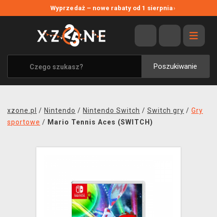
NOWE PROMOCJE
Wyprzedaż – nowe rabaty od 1 sierpnia
›
WYPRZEDAŻ
WSZYSTKIE MARKI
XZONE ORIGINALS
Poszukiwanie
UBRANIA I AKCESORIA
MERCHANDISE
xzone.pl
/
Nintendo
/
Nintendo Switch
/
Switch gry
/
Gry
SOUNDTRACKI
sportowe
/
Mario Tennis Aces (SWITCH)
GRY TOWARZYSKIE
BLOG
KONTAKT
TRANSPORT