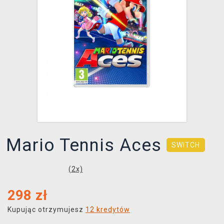
XZONE KLUB
Mario Tennis Aces
SWITCH
(
2
x)
298
zł
Kupując otrzymujesz
12 kredytów