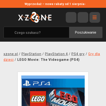
NOWE PROMOCJE
Wyprzedaż – nowe rabaty od 1 sierpnia
›
WYPRZEDAŻ
WSZYSTKIE MARKI
XZONE ORIGINALS
Poszukiwanie
UBRANIA I AKCESORIA
MERCHANDISE
xzone.pl
/
PlayStation
/
PlayStation 4
/
PS4 gry
/
Gry dla
SOUNDTRACKI
dzieci
/
LEGO Movie: The Videogame (PS4)
GRY TOWARZYSKIE
BLOG
KONTAKT
TRANSPORT