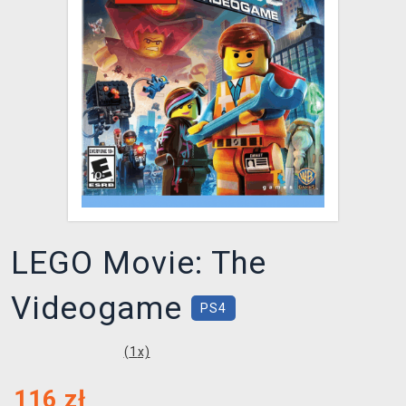
XZONE KLUB
LEGO Movie: The
Videogame
PS4
(
1
x)
116
zł