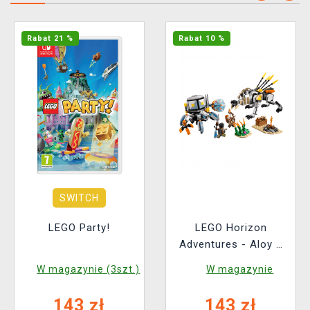
Rabat 21 %
Rabat 10 %
SWITCH
LEGO Party!
LEGO Horizon
Adventures - Aloy a
Varl vs. Shell-Walker
W magazynie (3szt.)
W magazynie
a Sawtooth
143 zł
143 zł