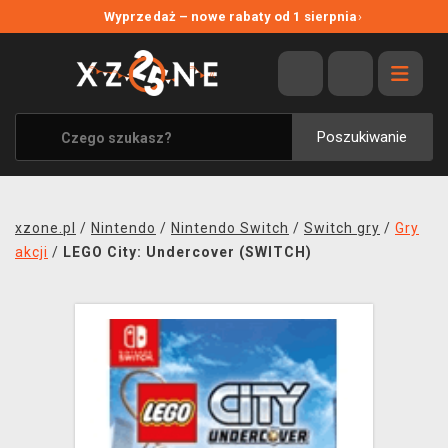
NOWE PROMOCJE
Wyprzedaż – nowe rabaty od 1 sierpnia
›
WYPRZEDAŻ
WSZYSTKIE MARKI
XZONE ORIGINALS
Poszukiwanie
UBRANIA I AKCESORIA
MERCHANDISE
xzone.pl
/
Nintendo
/
Nintendo Switch
/
Switch gry
/
Gry
SOUNDTRACKI
akcji
/
LEGO City: Undercover (SWITCH)
GRY TOWARZYSKIE
BLOG
KONTAKT
TRANSPORT