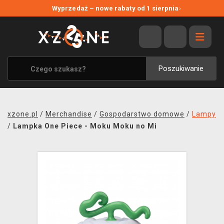
NOWE PROMOCJE
Wyprzedaż – nowe rabaty od 1 sierpnia
›
WYPRZEDAŻ
WSZYSTKIE MARKI
XZONE ORIGINALS
Poszukiwanie
UBRANIA I AKCESORIA
MERCHANDISE
xzone.pl
/
Merchandise
/
Gospodarstwo domowe
/
Lampy
SOUNDTRACKI
/
Lampka One Piece - Moku Moku no Mi
GRY TOWARZYSKIE
BLOG
KONTAKT
TRANSPORT