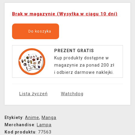
Brak w magazynie (Wysyłka w ciągu 10 dni)
Do koszyka
PREZENT GRATIS
Kup produkty dostępne w
magazynie za ponad 200 zł
i odbierz darmowe naklejki.
Lista życzeń
Watchdog
Etykiety
:
Anime
,
Manga
Merchandise
:
Lampa
Kod produktu
: 77563