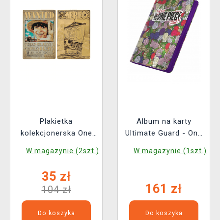
Plakietka
Album na karty
kolekcjonerska One
Ultimate Guard - One
Piece - Luffy Wanted
Piece - Devil Fruits
W magazynie (2szt.)
W magazynie (1szt.)
Poster (Netflix)
Zipfolio 360 18-
Pocket XenoSkin
35 zł
161 zł
104 zł
Do koszyka
Do koszyka