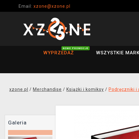
Email:
xzone@xzone.pl
NOWE PROMOCJE
WYPRZEDAŻ
WSZYSTKIE MARK
xzone.pl
/
Merchandise
/
Książki i komiksy
/
Podręczniki i
Galeria