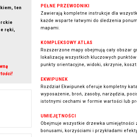
PEŁNE PRZEWODNIKI
kiem, ten
Zawierają kompletne instrukcje dla wszyst
i
każde wsparte łatwymi do śledzenia ponum
rckie
mapami.
e ręki,
KOMPLEKSOWY ATLAS
Rozszerzone mapy obejmują cały obszar g
lokalizację wszystkich kluczowych punktów
punkty orientacyjne, widoki, skrzynie, koszt
ywną
tości!
EKWIPUNEK
Rozdział Ekwipunek oferuje kompletny kat
wyposażenie, broń, zasoby, narzędzia, poci
istotnymi cechami w formie wartości lub pr
UMIEJĘTNOŚCI
Obejmuje wszystkie drzewka umiejętności 
bonusami, korzyściami i przykładami efek