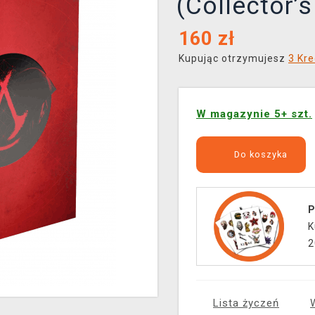
(Collector’
160
zł
Kupując otrzymujesz
3 Kre
W magazynie 5+ szt.
Do koszyka
P
K
2
Lista życzeń