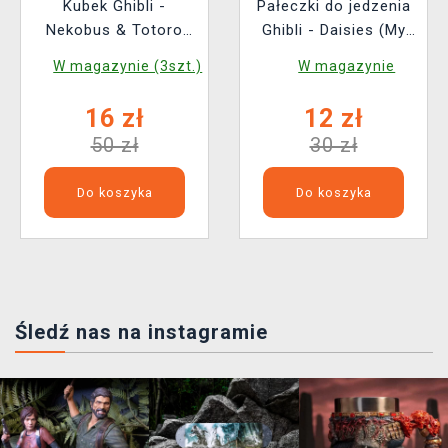
Kubek Ghibli -
Pałeczki do jedzenia
Nekobus & Totoro
Ghibli - Daisies (My
(My Neighbor Totoro)
Neighbor Totoro)
W magazynie (3szt.)
W magazynie
16 zł
12 zł
50 zł
30 zł
Do koszyka
Do koszyka
Śledź nas na instagramie