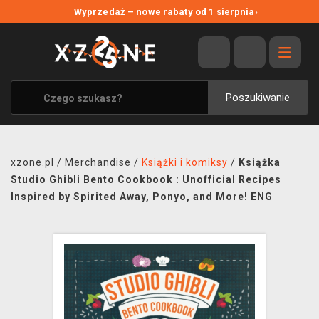
NOWE PROMOCJE
Wyprzedaż – nowe rabaty od 1 sierpnia
›
WYPRZEDAŻ
WSZYSTKIE MARKI
XZONE ORIGINALS
Poszukiwanie
UBRANIA I AKCESORIA
MERCHANDISE
xzone.pl
/
Merchandise
/
Książki i komiksy
/
Książka
SOUNDTRACKI
Studio Ghibli Bento Cookbook : Unofficial Recipes
Inspired by Spirited Away, Ponyo, and More! ENG
GRY TOWARZYSKIE
BLOG
KONTAKT
TRANSPORT