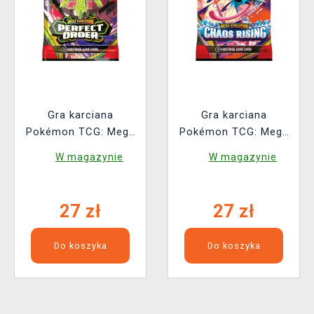
Gra karciana
Gra karciana
Pokémon TCG: Mega
Pokémon TCG: Mega
Evolution - Perfect
Evolution - Chaos
W magazynie
W magazynie
Order Booster (10
Rising - Booster (10
kart)
kart)
27 zł
27 zł
Do koszyka
Do koszyka