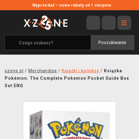
NOWE PROMOCJE
Wyprzedaż – nowe rabaty od 1 sierpnia
›
WYPRZEDAŻ
WSZYSTKIE MARKI
XZONE ORIGINALS
Poszukiwanie
UBRANIA I AKCESORIA
MERCHANDISE
xzone.pl
/
Merchandise
/
Książki i komiksy
/
Książka
SOUNDTRACKI
Pokémon: The Complete Pokemon Pocket Guide Box
Set ENG
GRY TOWARZYSKIE
BLOG
KONTAKT
TRANSPORT