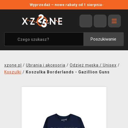
NOWE PROMOCJE
Wyprzedaż – nowe rabaty od 1 sierpnia
›
WYPRZEDAŻ
WSZYSTKIE MARKI
XZONE ORIGINALS
Poszukiwanie
UBRANIA I AKCESORIA
MERCHANDISE
xzone.pl
/
Ubrania i akcesoria
/
Odzież męska / Unisex
/
SOUNDTRACKI
Koszulki
/
Koszulka Borderlands - Gazillion Guns
GRY TOWARZYSKIE
BLOG
KONTAKT
TRANSPORT