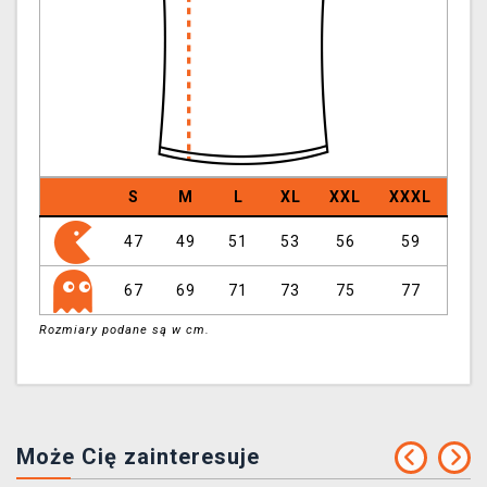
S
M
L
XL
XXL
XXXL
47
49
51
53
56
59
67
69
71
73
75
77
Rozmiary podane są w cm.
Może Cię zainteresuje