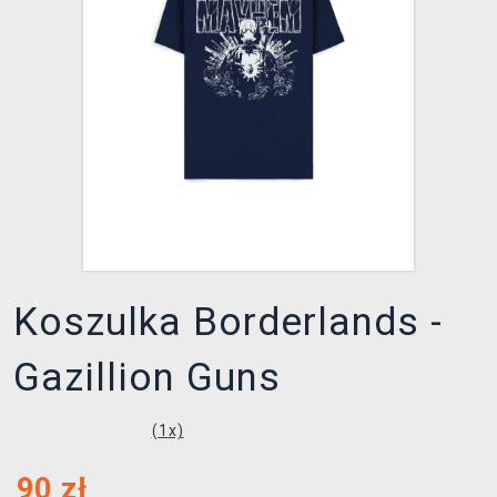
XZONE KLUB
Koszulka Borderlands -
Gazillion Guns
(
1
x)
90
zł