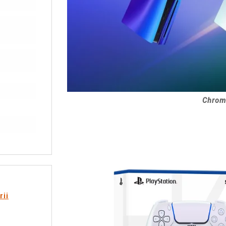
Chroma
rii