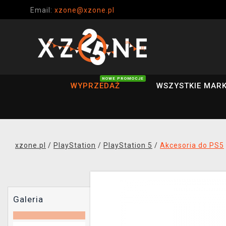
Email:
xzone@xzone.pl
NOWE PROMOCJE
WYPRZEDAŻ
WSZYSTKIE MARK
xzone.pl
/
PlayStation
/
PlayStation 5
/
Akcesoria do PS5
Galeria