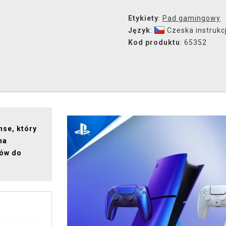
Etykiety
:
Pad gamingowy
Język
:
Czeska instrukc
Kod produktu
: 65352
se, który
na
iów do