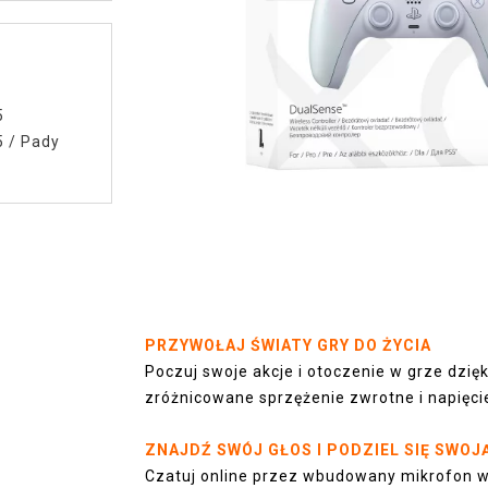
5
5
/
Pady
PRZYWOŁAJ ŚWIATY GRY DO ŻYCIA
Poczuj swoje akcje i otoczenie w grze dzi
zróżnicowane sprzężenie zwrotne i napięc
ZNAJDŹ SWÓJ GŁOS I PODZIEL SIĘ SWOJ
Czatuj online przez wbudowany mikrofon 