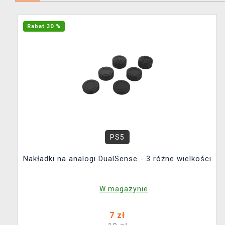
Rabat 30 %
PS5
Nakładki na analogi DualSense - 3 różne wielkości
W magazynie
7 zł