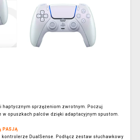
ęki haptycznym sprzężeniom zwrotnym. Poczuj
ie w opuszkach palców dzięki adaptacyjnym spustom.
Ą PASJĄ
w kontrolerze DualSense. Podłącz zestaw słuchawkowy