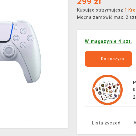
299
zł
Kupując otrzymujesz
1 Kre
Można zamówić max. 2 szt.
W magazynie 4 szt.
Do koszyka
P
K
2
Lista życzeń