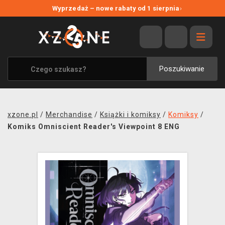
NOWE PROMOCJE
Wyprzedaż – nowe rabaty od 1 sierpnia
›
WYPRZEDAŻ
WSZYSTKIE MARKI
XZONE ORIGINALS
Poszukiwanie
UBRANIA I AKCESORIA
MERCHANDISE
xzone.pl
/
Merchandise
/
Książki i komiksy
/
Komiksy
/
SOUNDTRACKI
Komiks Omniscient Reader's Viewpoint 8 ENG
GRY TOWARZYSKIE
BLOG
KONTAKT
TRANSPORT