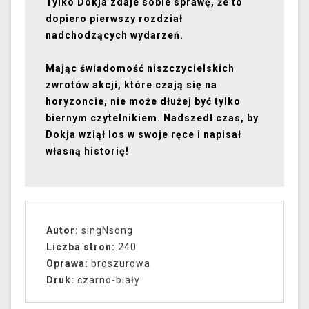
Tylko Dokja zdaje sobie sprawę, że to
dopiero pierwszy rozdział
nadchodzących wydarzeń.
Mając świadomość niszczycielskich
zwrotów akcji, które czają się na
horyzoncie, nie może dłużej być tylko
biernym czytelnikiem. Nadszedł czas, by
Dokja wziął los w swoje ręce i napisał
własną historię!
Autor:
singNsong
Liczba stron:
240
Oprawa:
broszurowa
Druk:
czarno-biały