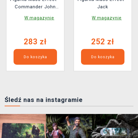
Commander John
Jack
Shepard
W magazynie
W magazynie
283 zł
252 zł
Do koszyka
Do koszyka
Śledź nas na instagramie