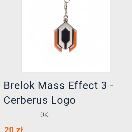
XZONE KLUB
Brelok Mass Effect 3 -
Cerberus Logo
(
1
x)
20
zł