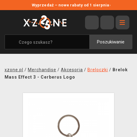
NOWE PROMOCJE
Wyprzedaż – nowe rabaty od 1 sierpnia
›
WYPRZEDAŻ
WSZYSTKIE MARKI
XZONE ORIGINALS
Poszukiwanie
UBRANIA I AKCESORIA
MERCHANDISE
xzone.pl
/
Merchandise
/
Akcesoria
/
Breloczki
/
Brelok
SOUNDTRACKI
Mass Effect 3 - Cerberus Logo
GRY TOWARZYSKIE
BLOG
KONTAKT
TRANSPORT