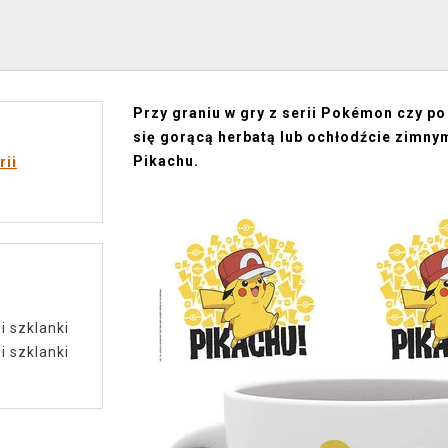
Przy graniu w gry z serii Pokémon czy 
się gorącą herbatą lub ochłodźcie zimny
Pikachu.
rii
i szklanki
i szklanki