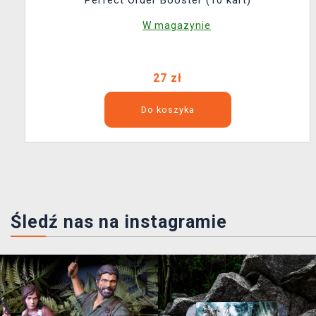
W magazynie
27 zł
Do koszyka
Śledź nas na instagramie