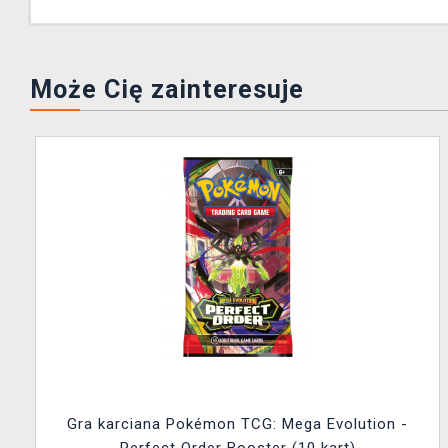
Może Cię zainteresuje
Gra karciana Pokémon TCG: Mega Evolution -
Perfect Order Booster (10 kart)