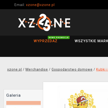
Email:
xzone@xzone.pl
NOWE PROMOCJE
WYPRZEDAŻ
WSZYSTKIE MARK
xzone.pl
/
Merchandise
/
Gospodarstwo domowe
/
Kubki i
Galeria