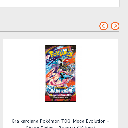
Gra karciana Pokémon TCG: Mega Evolution -
Chaos Rising - Booster (10 kart)