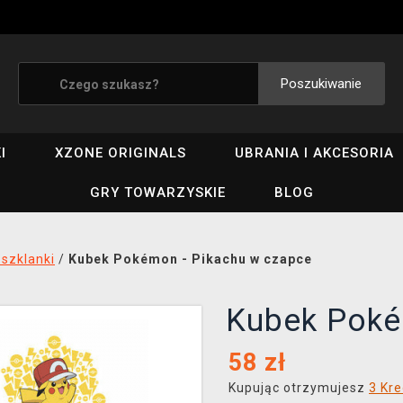
Poszukiwanie
I
XZONE ORIGINALS
UBRANIA I AKCESORIA
GRY TOWARZYSKIE
BLOG
 szklanki
/
Kubek Pokémon - Pikachu w czapce
Kubek Poké
58
zł
Kupując otrzymujesz
3 Kre