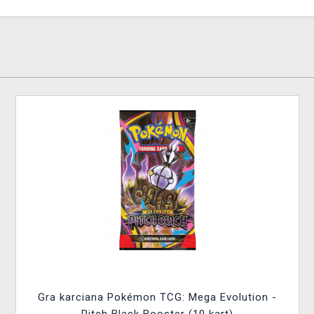
Gra karciana Pokémon TCG: Mega Evolution -
Pitch Black Booster (10 kart)