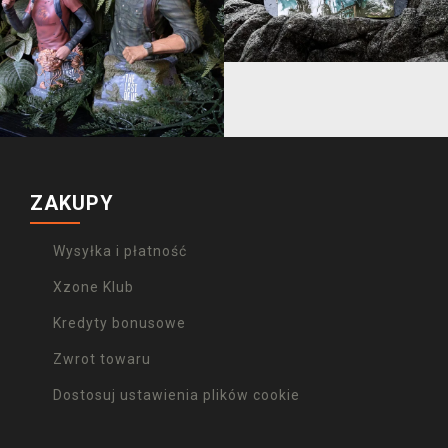
ZAKUPY
Wysyłka i płatność
Xzone Klub
Kredyty bonusowe
Zwrot towaru
Dostosuj ustawienia plików cookie