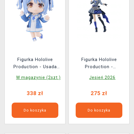
Figurka Hololive
Figurka Hololive
Production - Usada
Production -
Pekora: Casual Outfit
Hoshimachi Suisei (Pop
W magazynie (2szt.)
Jesień 2026
(Nendoroid)
Up Parade)
338 zł
275 zł
Do koszyka
Do koszyka