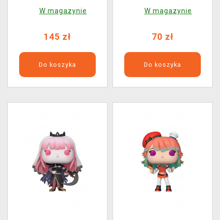
Miko (Funko POP!
W magazynie
W magazynie
Animation 2294)
145 zł
70 zł
Do koszyka
Do koszyka