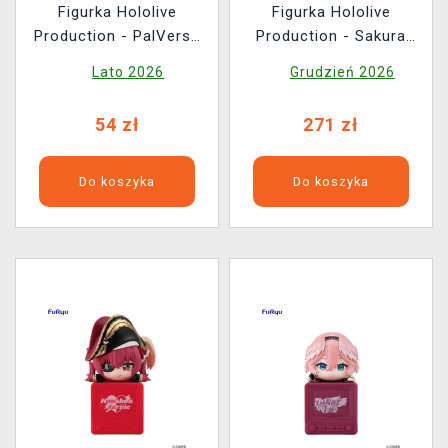
Figurka Hololive
Figurka Hololive
Production - PalVerse
Production - Sakura
Figures (losowy wybór)
Miko: Casual Outfit Ver.
Lato 2026
Grudzień 2026
(Nendoroid)
54 zł
271 zł
Do koszyka
Do koszyka