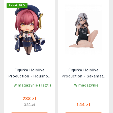
Rabat 28 %
Figurka Hololive
Figurka Hololive
Production - Houshou
Production - Sakamata
Marine: Office Lady
Chloe (BanPresto)
W magazynie (1szt.)
W magazynie
(Nendoroid)
238 zł
144 zł
329 zł