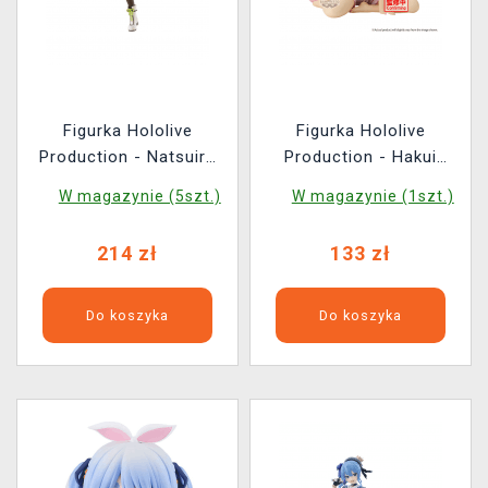
Figurka Hololive
Figurka Hololive
Production - Natsuiro
Production - Hakui
Matsuri (Good Smile
Hoyori (BanPresto)
W magazynie (5szt.)
W magazynie (1szt.)
Company)
214 zł
133 zł
Do koszyka
Do koszyka