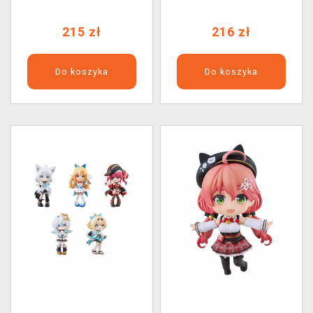
Company)
Company)
215 zł
216 zł
Do koszyka
Do koszyka