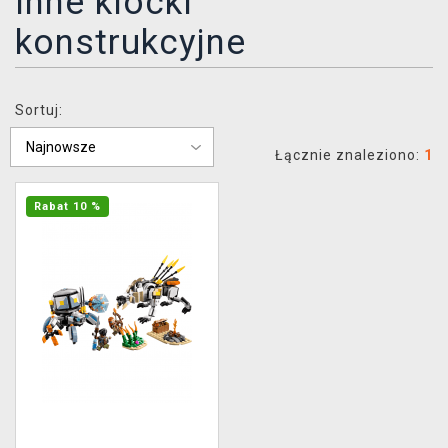
inne klocki
XZONE KLUB
konstrukcyjne
Sortuj:
Łącznie znaleziono:
1
Rabat 10 %