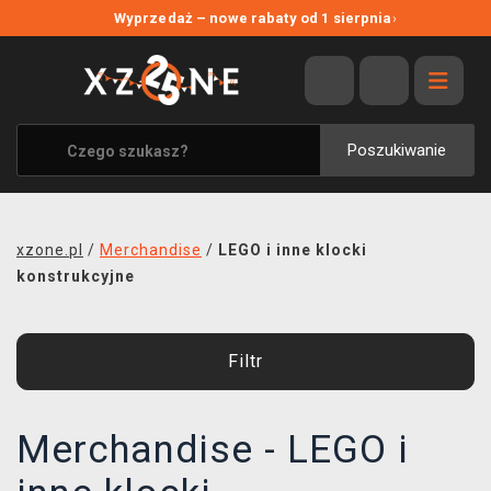
NOWE PROMOCJE
Wyprzedaż – nowe rabaty od 1 sierpnia
›
WYPRZEDAŻ
WSZYSTKIE MARKI
XZONE ORIGINALS
Poszukiwanie
UBRANIA I AKCESORIA
MERCHANDISE
xzone.pl
/
Merchandise
/
LEGO i inne klocki
SOUNDTRACKI
konstrukcyjne
GRY TOWARZYSKIE
Filtr
BLOG
KONTAKT
Merchandise - LEGO i
TRANSPORT