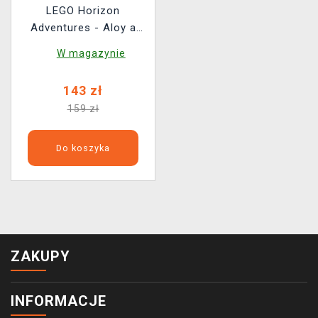
LEGO Horizon
Adventures - Aloy a
Varl vs. Shell-Walker a
W magazynie
Sawtooth
143 zł
159 zł
Do koszyka
ZAKUPY
INFORMACJE