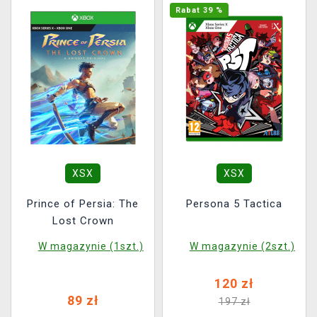
Rabat 39 %
XSX
XSX
Prince of Persia: The
Persona 5 Tactica
Lost Crown
W magazynie (1szt.)
W magazynie (2szt.)
120 zł
89 zł
197 zł