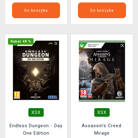
Do koszyka
Do koszyka
Rabat 49 %
XSX
XSX
Endless Dungeon - Day
Assassin's Creed:
One Edition
Mirage