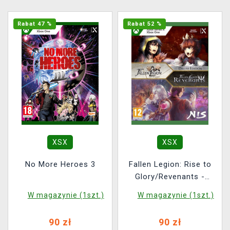
Rabat 47 %
Rabat 52 %
XSX
XSX
No More Heroes 3
Fallen Legion: Rise to
Glory/Revenants -
Deluxe Edition
W magazynie (1szt.)
W magazynie (1szt.)
90 zł
90 zł