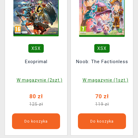
XSX
XSX
Exoprimal
Noob: The Factionless
W magazynie (2szt.)
W magazynie (1szt.)
80 zł
70 zł
125 zł
119 zł
Do koszyka
Do koszyka