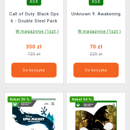
XSX
XSX
Call of Duty: Black Ops
Unknown 9: Awakening
6 - Double Steel Pack
W magazynie (1szt.)
W magazynie (1szt.)
350 zł
70 zł
720 zł
220 zł
Do koszyka
Do koszyka
Rabat 35 %
Rabat 54 %