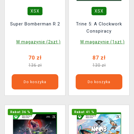
XSX
XSX
Super Bomberman R 2
Trine 5: A Clockwork
Conspiracy
W magazynie (2szt.)
W magazynie (1szt.)
70 zł
87 zł
136 zł
130 zł
Do koszyka
Do koszyka
Rabat 36 %
Rabat 41 %