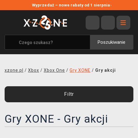
NOWE PROMOCJE
Wyprzedaż – nowe rabaty od 1 sierpnia
›
WYPRZEDAŻ
WSZYSTKIE MARKI
XZONE ORIGINALS
Poszukiwanie
UBRANIA I AKCESORIA
MERCHANDISE
xzone.pl
/
Xbox
/
Xbox One
/
Gry XONE
/
Gry akcji
SOUNDTRACKI
GRY TOWARZYSKIE
Filtr
BLOG
Gry XONE - Gry akcji
KONTAKT
TRANSPORT