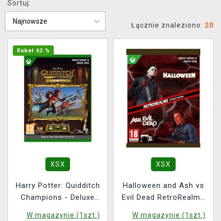
Sortuj:
XZONE KLUB
Łącznie znaleziono:
20
Rabat 62 %
XSX
XSX
Harry Potter: Quidditch
Halloween and Ash vs
Champions - Deluxe
Evil Dead RetroRealms
Edition
Double Feature
W magazynie (1szt.)
W magazynie (1szt.)