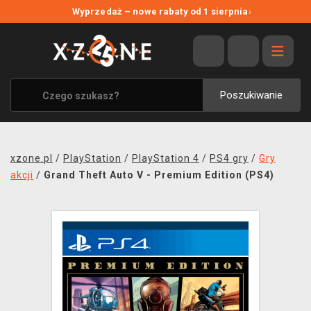
NOWE PROMOCJE
Wyprzedaż – nowe rabaty od 1 sierpnia
›
WYPRZEDAŻ
WSZYSTKIE MARKI
XZONE ORIGINALS
Poszukiwanie
UBRANIA I AKCESORIA
MERCHANDISE
xzone.pl
/
PlayStation
/
PlayStation 4
/
PS4 gry
/
Gry
SOUNDTRACKI
akcji
/
Grand Theft Auto V - Premium Edition (PS4)
GRY TOWARZYSKIE
BLOG
KONTAKT
TRANSPORT