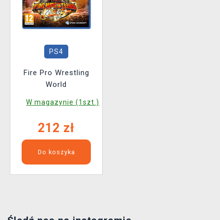
PS4
Fire Pro Wrestling
World
W magazynie (1szt.)
212 zł
Do koszyka