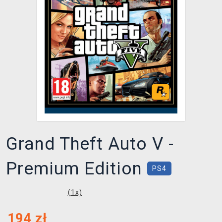
XZONE KLUB
Grand Theft Auto V -
Premium Edition
PS4
(
1
x)
194
zł