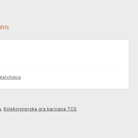
dyty
Watchdog
a
,
Kolekcjonerska gra karciana TCG