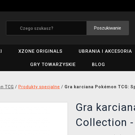
Poszukiwanie
I
XZONE ORIGINALS
UBRANIA I AKCESORIA
GRY TOWARZYSKIE
BLOG
n TCG
/
Produkty specjalne
/
Gra karciana Pokémon TCG: Spe
Gra karcia
Collection -