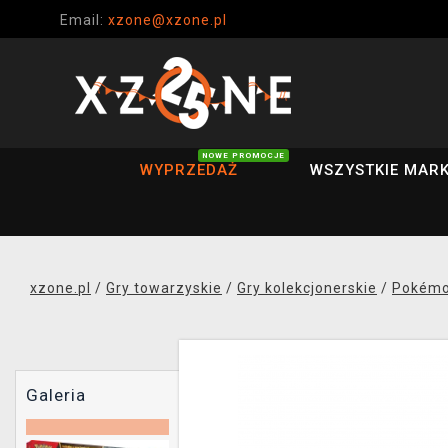
Email:
xzone@xzone.pl
NOWE PROMOCJE
WYPRZEDAŻ
WSZYSTKIE MARK
xzone.pl
/
Gry towarzyskie
/
Gry kolekcjonerskie
/
Pokémo
Galeria