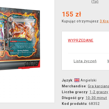
(
1
x)
155
zł
Kupując otrzymujesz
3 Kre
WYPRZEDANE
Lista życzeń
Język
:
Angielski
Merchandise
:
Gra karcian
Liczba graczy
:
1-2 graczy
Długość gry
:
10-30 minut
Kod produktu
: 68352