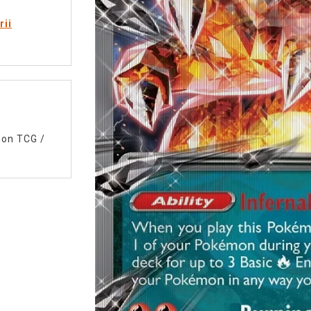
rii
on TCG
/