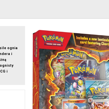
sile ognia
dera i
ężną
 ognisty
CG i