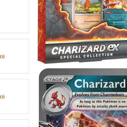
rii
rii