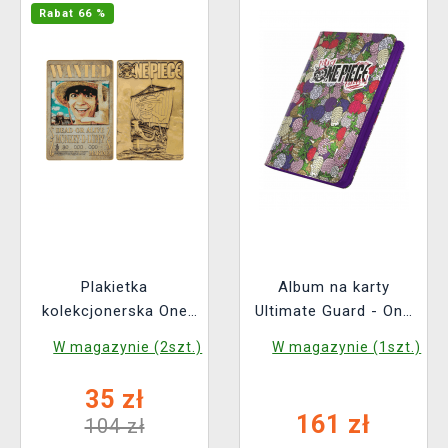
Rabat 66 %
Plakietka
Album na karty
kolekcjonerska One
Ultimate Guard - One
Piece - Luffy Wanted
Piece - Devil Fruits
W magazynie (2szt.)
W magazynie (1szt.)
Poster (Netflix)
Zipfolio 360 18-
Pocket XenoSkin
35 zł
161 zł
104 zł